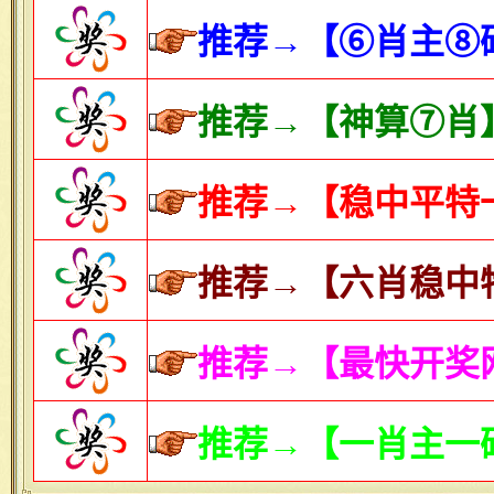
推荐→【⑥肖主⑧
推荐→【神算⑦肖
推荐→【稳中平特
推荐→【六肖稳中
推荐→【最快开奖
推荐→【一肖主一