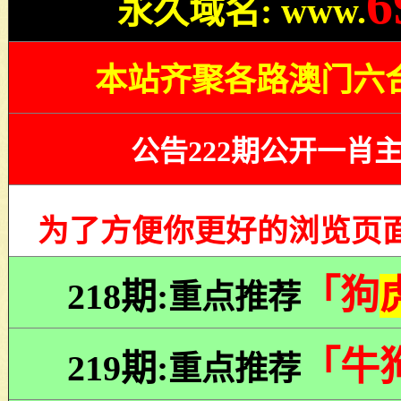
6
永久域名: www.
本站齐聚各路澳门六
公告222期公开一肖主一
为了方便你更好的浏览页
「狗
218期:
重点推荐
「牛
219期:
重点推荐