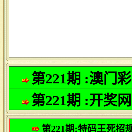
第221期 :澳
第221期 :开
第221期:特码王死