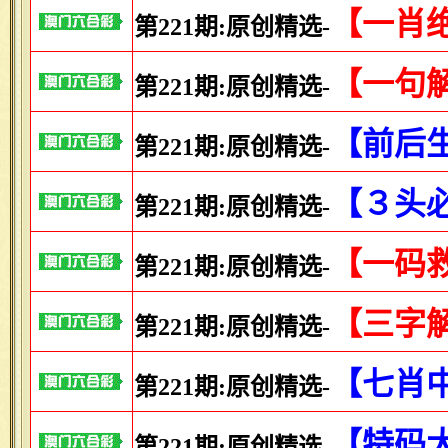
【一肖
第221期:原创精选-
【一句
第221期:原创精选-
【前后
第221期:原创精选-
【３头
第221期:原创精选-
【一码
第221期:原创精选-
【三字
第221期:原创精选-
【七肖
第221期:原创精选-
【特码
第221期:原创精选-