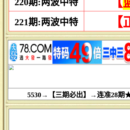
【
220期:两波中特
【
221期:两波中特
5530→【三期必出】→连准28