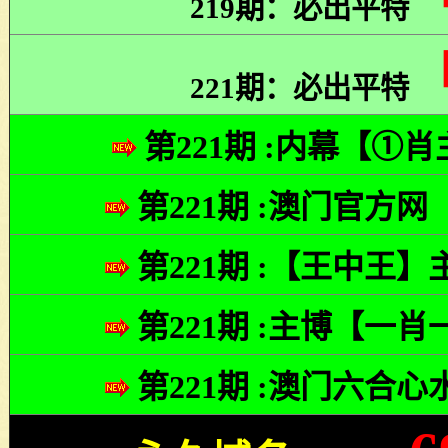
219期：必出平特
221期：必出平特
第221期 :内幕【
第221期 :澳门官
第221期 :【王中
第221期 :主博【
第221期 :澳门六