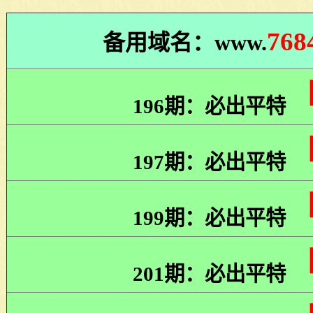
768
备用域名：www.
196期：必出平特
197期：必出平特
199期：必出平特
201期：必出平特