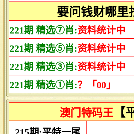
要问钱财哪里
221期
精选⑦肖:
资料统计中
221期 精选⑤肖:
资料统计中
221期 精选③肖:
资料统计中
221期 精选①肖:
？「00」
【
澳门特码王
215期:平特一尾