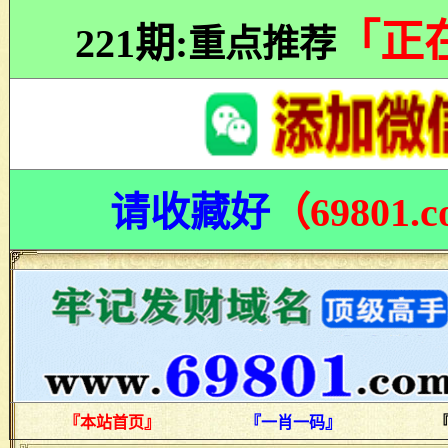
「正
221期:
重点推荐
请收藏好
（69801.
『本站首页』
『一肖一码』