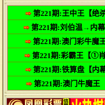
第221期:王中王【
第221期:刘伯温→
第221期:澳门彩牛
第221期:彩霸王【
第221期:铁算盘【
第221期:澳门牛魔