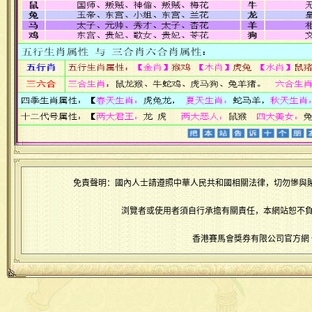
免責聲明：國內人士請遵照中華人民共和國相關法律，切勿慘與
浏覽者或使用者須自行承擔有關責任，本網站恕不負
香港賽馬會獎券有限公司官方網 www.6