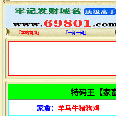
『本站首页』
『一肖一码』
特码王【家
家禽：
羊马牛猪狗鸡