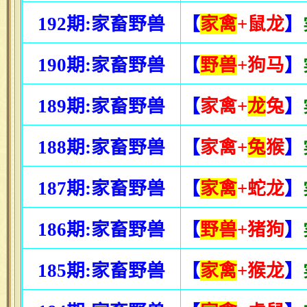
192期:家畜野兽
【
家禽
+鼠龙
】
190期:家畜野兽
【
野兽
+狗马
】
189期:家畜野兽
【
家禽+
龙
兔
】
188期:家畜野兽
【
家禽+
兔
猴
】
187期:家畜野兽
【
家禽
+蛇龙
】
186期:家畜野兽
【
野兽
+猪狗
】
185期:家畜野兽
【
家禽
+猴龙
】